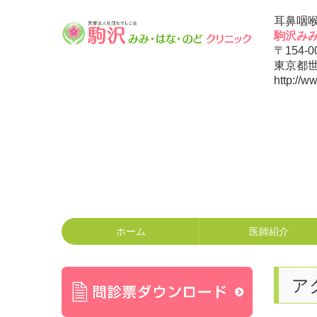
耳鼻咽
駒沢み
〒154-0
東京都世
http://w
ホーム
医師紹介
ア