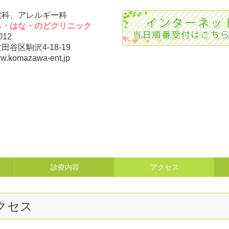
喉科、アレルギー科
み・はな・のどクリニック
012
田谷区駒沢4-18-19
ww.komazawa-ent.jp
診療内容
アクセス
クセス